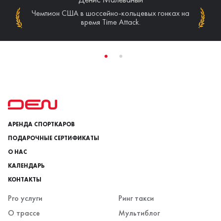
Чемпион США в шоссейно-кольцевых гонках на
Призер этапов чемпионата Германии VLN
(Nurburgring Nordschleife).
время Time Attack.
АРЕНДА СПОРТКАРОВ
ПОДАРОЧНЫЕ СЕРТИФИКАТЫ
О НАС
КАЛЕНДАРЬ
КОНТАКТЫ
Pro услуги
Ринг такси
О трассе
Мультиблог