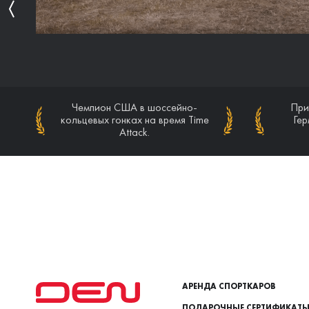
Призер этапов чемпионата
Чемпион США в шоссейно-
При
Чем
кольцевых гонках на время Time
Германии VLN (Nurburgring
кольц
Гер
Nordschleife).
Attack.
АРЕНДА СПОРТКАРОВ
ПОДАРОЧНЫЕ СЕРТИФИКАТ