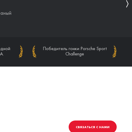
ваный
ваный
одной
одной
Победитель гонки Porsche Sport
Победитель гонки Porsche Sport
A.
A.
Challenge
Challenge
СВЯЗАТЬСЯ С НАМИ