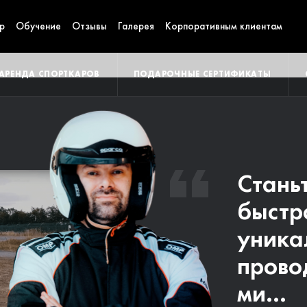
р
Обучение
Отзывы
Галерея
Корпоративным клиентам
АРЕНДА СПОРТКАРОВ
ПОДАРОЧНЫЕ СЕРТИФИКАТЫ
Стань
Пригл
быстр
каник
уника
самый
прово
трек в
ми...