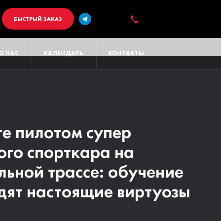
БЫСТРЫЙ ЗАКАЗ
О НАС
КАЛЕНДАРЬ
КОНТАКТЫ
те пилотом супер
ашаем вас на летние
ого спорткара на
улы в Германию, на
льной трассе: обучение
 невероятный гоночный
дят настоящие виртуозы
 мире