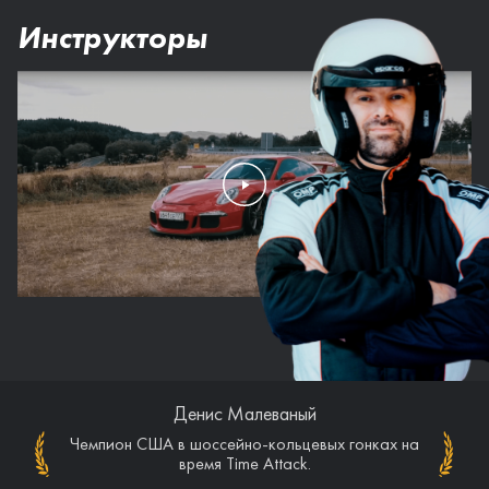
Инструкторы
Денис Малеваный
Денис Малеваный
Чемпион США в шоссейно-кольцевых гонках на
Призер этапов чемпионата Германии VLN
(Nurburgring Nordschleife).
время Time Attack.