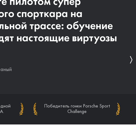
те пилотом супер
ашаем вас на летние
ого спорткара на
улы в Германию, на
льной трассе: обучение
 невероятный гоночный
дят настоящие виртуозы
 мире
ваный
ваный
одной
одной
Победитель гонки Porsche Sport
Победитель гонки Porsche Sport
A.
A.
Challenge
Challenge