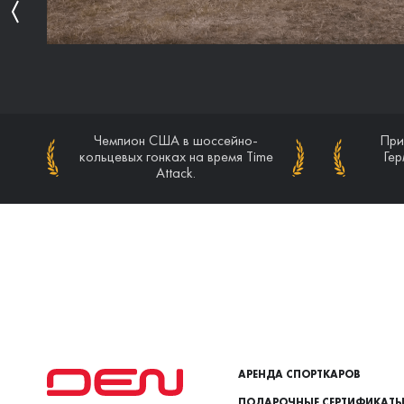
Призер этапов чемпионата
Чемпион США в шоссейно-
При
Чем
кольцевых гонках на время Time
Германии VLN (Nurburgring
кольц
Гер
Nordschleife).
Attack.
АРЕНДА СПОРТКАРОВ
ПОДАРОЧНЫЕ СЕРТИФИКАТ