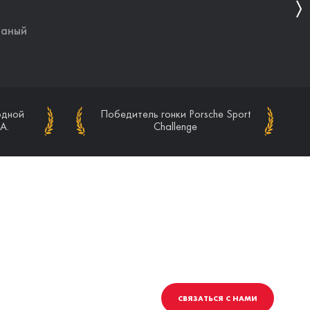
ваный
ваный
одной
одной
Победитель гонки Porsche Sport
Победитель гонки Porsche Sport
A.
A.
Challenge
Challenge
СВЯЗАТЬСЯ С НАМИ