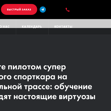
БЫСТРЫЙ ЗАКАЗ
О НАС
КАЛЕНДАРЬ
КОНТАКТЫ
те пилотом супер
ашаем вас на летние
ого спорткара на
улы в Германию, на
льной трассе: обучение
 невероятный гоночный
дят настоящие виртуозы
 мире