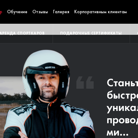
р
Обучение
Отзывы
Галерея
Корпоративным клиентам
АРЕНДА СПОРТКАРОВ
ПОДАРОЧНЫЕ СЕРТИФИКАТЫ
Стань
Пригл
быстр
каник
уника
самый
прово
трек в
ми...