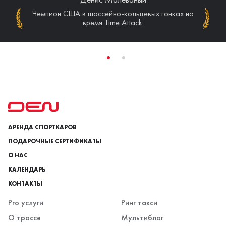
Чемпион США в шоссейно-кольцевых гонках на
Призер этапов чемпионата Германии VLN
(Nurburgring Nordschleife).
время Time Attack.
АРЕНДА СПОРТКАРОВ
ПОДАРОЧНЫЕ СЕРТИФИКАТЫ
О НАС
КАЛЕНДАРЬ
КОНТАКТЫ
Pro услуги
Ринг такси
О трассе
Мультиблог