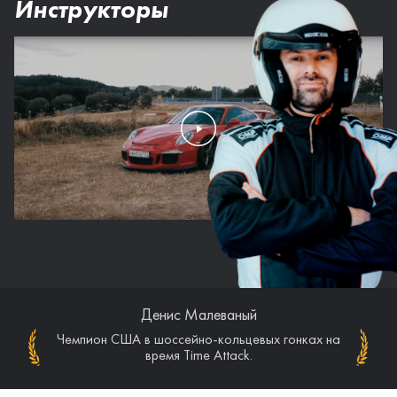
Инструкторы
Денис Малеваный
Денис Малеваный
Чемпион США в шоссейно-кольцевых гонках на
Призер этапов чемпионата Германии VLN
(Nurburgring Nordschleife).
время Time Attack.